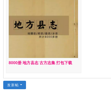
资
源
网
8000册 地方县志 古方志集 打包下载
发新帖