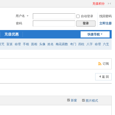
充值积分
切
换
用户名
自动登录
找回密码
到
窄
密码
立即注册
登录
版
充值优惠
快捷导航
符咒
盲派
命理
手相
面相
头像
姓名
梅花易数
奇门
四柱
八字
命理
六爻
占星
魔法
能量
数字
萨满
订阅
返 回
新窗
图片模式