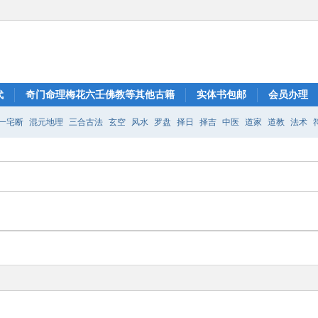
代
奇门命理梅花六壬佛教等其他古籍
实体书包邮
会员办理
一宅断
混元地理
三合古法
玄空
风水
罗盘
择日
择吉
中医
道家
道教
法术
金口诀
六壬
小六壬
太极
八卦
道医
祝由
七政四余
易经
周易
出马
塔罗