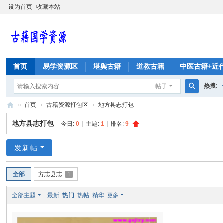
设为首页
收藏本站
首页
易学资源区
堪舆古籍
道教古籍
中医古籍+近
热搜:
帖子
搜
»
首页
›
古籍资源打包区
›
地方县志打包
大六壬
索
古
地方县志打包
今日:
0
|
主题:
1
|
排名:
9
籍
秘
发新帖
籍
全部
方志县志
1
易
学
全部主题
最新
热门
热帖
精华
更多
国
学